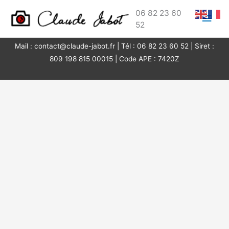
Aller
Men
06 82 23 60
au
Reproductions Interdites © Tous droits réservés 2026
Claude
52
princ
contenu
Jabot Photographe de mariage
Mail : contact@claude-jabot.fr | Tél : 06 82 23 60 52 | Siret :
809 198 815 00015 | Code APE : 7420Z