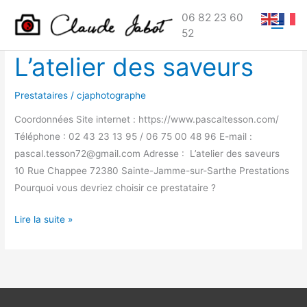
Aller
Men
06 82 23 60
au
52
princ
contenu
L’atelier des saveurs
L’atelier
des
saveurs
Prestataires
/
cjaphotographe
Coordonnées Site internet : https://www.pascaltesson.com/
Téléphone : 02 43 23 13 95 / 06 75 00 48 96 E-mail :
pascal.tesson72@gmail.com Adresse : L’atelier des saveurs
10 Rue Chappee 72380 Sainte-Jamme-sur-Sarthe Prestations
Pourquoi vous devriez choisir ce prestataire ?
Lire la suite »